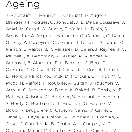
Ageing
J. Bousquet
,
R. Bourret
,
T. Camuzat
,
P. Auge
,
J.
Bringer
,
M. Nogues
,
O. Jonquet
,
J. E. De La Coussaye
,
J.
Ankri
,
M. Cesari
,
O. Guerin
,
B. Vellas
,
H. Blain
,
S.
Arnavielhe
,
A. Avignon
,
B. Combe
,
G. Canovas
,
C. Daien
,
G. Dray
,
A. Dupeyron
,
C. Jeandel
,
I. Laffont
,
D. Laune
,
C.
Marion
,
E. Pastor
,
J. Y. Pelissier
,
B. Galan
,
J. Reynes
,
J. C.
Reuzeau
,
A. Bedbrook
,
S. Granier
,
P. A. Adnet
,
M.
Amouyal
,
B. Alomene
,
P. L. Bernard
,
C. Berr
,
D.
Caimmi
,
P. G. Claret
,
D. J. Costa
,
J. P. Cristol
,
P. Fesler
,
D. Heve
,
J. Millot-Keurinck
,
D. Morquin
,
G. Ninot
,
M. C.
Picot
,
N. Raffort
,
F. Roubille
,
A. Sultan
,
J. Touchon
,
V.
Attalin
,
C. Azevedo
,
M. Badin
,
K. Bakhti
,
B. Bardy
,
M. P.
Battesti
,
X. Bobia
,
C. Boegner
,
S. Boichot
,
H. Y. Bonnin
,
S. Bouly
,
C. Boubakri
,
J. L. Bourrain
,
G. Bourrel
,
V.
Bouix
,
V. Bruguiere
,
S. Cade
,
W. Camu
,
V. Carre
,
G.
Cavalli
,
G. Cayla
,
R. Chiron
,
P. Coignard
,
F. Coroian
,
P.
Costa
,
J. Cottalorda
,
B. Coulet
,
A. L. Coupet
,
M. C.
Courrouy-Michel
,
P. Courtet
,
V. Cros
,
F. Cuisinier
,
M.