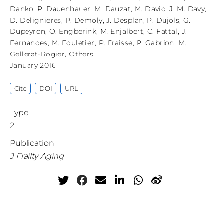
Danko
,
P. Dauenhauer
,
M. Dauzat
,
M. David
,
J. M. Davy
,
D. Delignieres
,
P. Demoly
,
J. Desplan
,
P. Dujols
,
G.
Dupeyron
,
O. Engberink
,
M. Enjalbert
,
C. Fattal
,
J.
Fernandes
,
M. Fouletier
,
P. Fraisse
,
P. Gabrion
,
M.
Gellerat-Rogier
,
Others
January 2016
Cite
DOI
URL
Type
2
Publication
J Frailty Aging